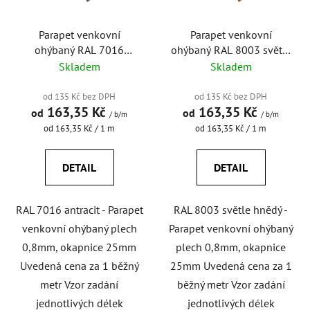
p
k
r
t
o
Parapet venkovní
Parapet venkovní
ů
ohýbaný RAL 7016
ohýbaný RAL 8003 světle
d
antracit
hnědý
Skladem
Skladem
u
k
od 135 Kč bez DPH
od 135 Kč bez DPH
t
163,35 Kč
163,35 Kč
od
od
/ b/m
/ b/m
ů
Měrná
Měrná
od 163,35 Kč / 1 m
od 163,35 Kč / 1 m
cena:
cena:
DETAIL
DETAIL
RAL 7016 antracit - Parapet
RAL 8003 světle hnědý -
venkovní ohýbaný plech
Parapet venkovní ohýbaný
0,8mm, okapnice 25mm
plech 0,8mm, okapnice
Uvedená cena za 1 běžný
25mm Uvedená cena za 1
metr Vzor zadání
běžný metr Vzor zadání
jednotlivých délek
jednotlivých délek