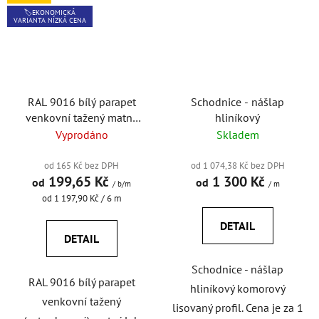
🏷️EKONOMICKÁ
VARIANTA NÍZKÁ CENA
RAL 9016 bílý parapet
Schodnice - nášlap
venkovní tažený matný
hliníkový
povrch
Vyprodáno
Skladem
od 165 Kč bez DPH
od 1 074,38 Kč bez DPH
199,65 Kč
1 300 Kč
od
od
/ b/m
/ m
Měrná
od 1 197,90 Kč / 6 m
cena:
DETAIL
DETAIL
Schodnice - nášlap
RAL 9016 bílý parapet
hliníkový komorový
venkovní tažený
lisovaný profil. Cena je za 1