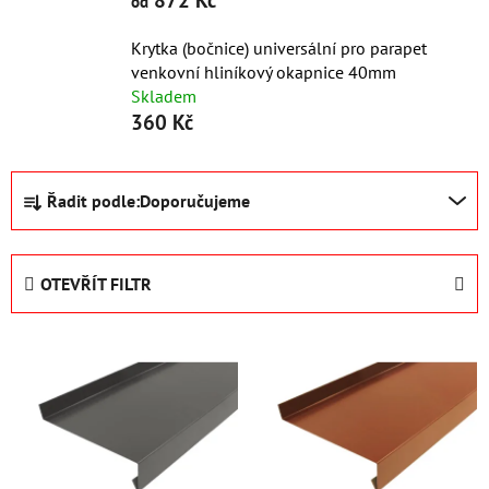
872 Kč
od
Krytka (bočnice) universální pro parapet
venkovní hliníkový okapnice 40mm
Skladem
360 Kč
Ř
Řadit podle:
Doporučujeme
a
z
e
OTEVŘÍT FILTR
n
í
V
p
ý
r
p
o
i
d
s
u