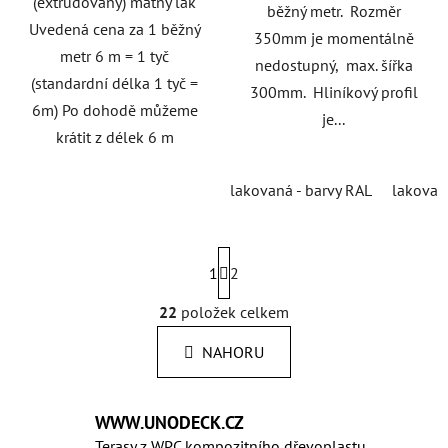
(extrudovaný) matný lak
běžný metr. Rozměr
Uvedená cena za 1 běžný
350mm je momentálně
metr 6 m = 1 tyč
nedostupný, max. šířka
(standardní délka 1 tyč =
300mm. Hliníkový profil
6m) Po dohodě můžeme
je...
krátit z délek 6 m
lakovaná - barvy RAL
lakovan
S
1
t
2
r
á
22
položek celkem
O
n
v
k
NAHORU
l
o
á
v
á
d
WWW.UNODECK.CZ
n
a
í
Terasy z WPC kompozitního dřevoplastu