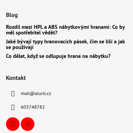
Blog
Rozdíl mezi HPL a ABS nábytkovými hranami: Co by
měl spotřebitel vědět?
Jaké bývají typy hranovacích pásek, čím se liší a jak
se používají
Co dělat, když se odlupuje hrana na nábytku?
Kontakt
mail
@
aluris.cz
603748782