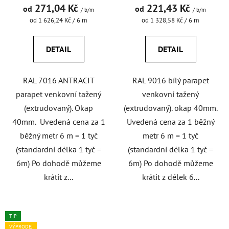
271,04 Kč
221,43 Kč
od
od
/ b/m
/ b/m
Měrná
Měrná
od 1 626,24 Kč / 6 m
od 1 328,58 Kč / 6 m
cena:
cena:
DETAIL
DETAIL
RAL 7016 ANTRACIT
RAL 9016 bílý parapet
parapet venkovní tažený
venkovní tažený
(extrudovaný). Okap
(extrudovaný). okap 40mm.
40mm. Uvedená cena za 1
Uvedená cena za 1 běžný
běžný metr 6 m = 1 tyč
metr 6 m = 1 tyč
(standardní délka 1 tyč =
(standardní délka 1 tyč =
6m) Po dohodě můžeme
6m) Po dohodě můžeme
krátit z...
krátit z délek 6...
TIP
VÝPRODEJ