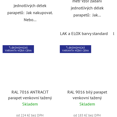
metr Vzor zadání
jednotlivých délek
jednotlivých délek
parapetů: Jak nakupovat.
parapetů: Jak...
Nebo...
LAK a ELOX barvy standard
L
🏷️EKONOMICKÁ
🏷️EKONOMICKÁ
VARIANTA NÍZKÁ CENA
VARIANTA NÍZKÁ CENA
RAL 7016 ANTRACIT
RAL 9016 bílý parapet
parapet venkovní tažený
venkovní tažený
Skladem
Skladem
od 224 Kč bez DPH
od 183 Kč bez DPH