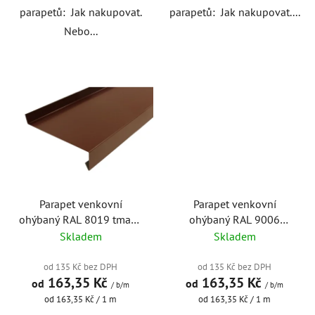
parapetů: Jak nakupovat.
parapetů: Jak nakupovat....
Nebo...
Parapet venkovní
Parapet venkovní
ohýbaný RAL 8019 tmavě
ohýbaný RAL 9006
hnědý
stříbro hliník
Skladem
Skladem
od 135 Kč bez DPH
od 135 Kč bez DPH
163,35 Kč
163,35 Kč
od
od
/ b/m
/ b/m
Měrná
Měrná
od 163,35 Kč / 1 m
od 163,35 Kč / 1 m
cena:
cena: