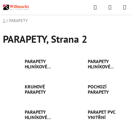
Přejít
Hledat
NÁKUPN
na
KOŠÍK
obsah
Domů
/
PARAPETY
PARAPETY
, Strana 2
PARAPETY
PARAPETY
HLINÍKOVÉ
HLINÍKOVÉ
VENKOVNÍ
VENKOVNÍ
TAŽENÉ
OHÝBANÉ
KRUHOVÉ
POCHOZÍ
PARAPETY
PARAPETY
PARAPETY
PARAPET PVC
HLINÍKOVÉ
VNITŘNÍ
VNITŘNÍ