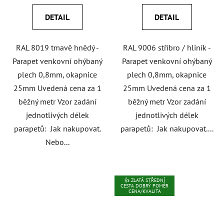
DETAIL
DETAIL
RAL 8019 tmavě hnědý -
RAL 9006 stříbro / hliník -
Parapet venkovní ohýbaný
Parapet venkovní ohýbaný
plech 0,8mm, okapnice
plech 0,8mm, okapnice
25mm Uvedená cena za 1
25mm Uvedená cena za 1
běžný metr Vzor zadání
běžný metr Vzor zadání
jednotlivých délek
jednotlivých délek
parapetů: Jak nakupovat.
parapetů: Jak nakupovat....
Nebo...
👍 ZLATÁ STŘEDNÍ
CESTA DOBRÝ POMĚR
CENA/KVALITA