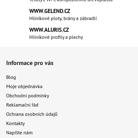
c
í
WWW.GELEND.CZ
p
Hliníkové ploty, brány a zábradlí
r
v
WWW.ALURIS.CZ
k
Hliníkové profily a plechy
y
Z
v
ý
á
Informace pro vás
p
p
i
a
s
Blog
t
u
Moje objednávka
í
Obchodní podmínky
Reklamační řád
Ochrana osobních údajů
Kontakty
Napište nám