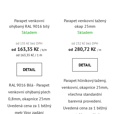
Parapet venkovní
Parapet venkovní tažený
ohýbaný RAL 9016 bílý
okap 25mm
Skladem
Skladem
od 135 Kč bez DPH
od 232 Kč bez DPH
163,35 Kč
280,72 Kč
od
od
/ b/m
/ m
Měrná
od 163,35 Kč / 1 m
cena:
DETAIL
DETAIL
Parapet hliníkový tažený,
RAL 9016 Bílá - Parapet
venkovní, okapnice 25mm,
venkovní ohýbaný plech
všechna standardní
0,8mm, okapnice 25mm
barevná provedení.
Uvedená cena za 1 běžný
Uvedená cena za 1 běžný
metr Vzor zadání