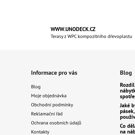
WWW.UNODECK.CZ
Terasy z WPC kompozitního dřevoplastu
Z
á
Informace pro vás
Blog
p
a
Rozdíl
Blog
t
nábyt
Moje objednávka
spotře
í
Obchodní podmínky
Jaké b
pásek, 
Reklamační řád
použív
Ochrana osobních údajů
Co děl
na ná
Kontakty