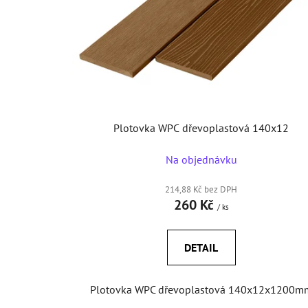
p
r
o
d
u
k
t
Plotovka WPC dřevoplastová 140x12
ů
Na objednávku
214,88 Kč bez DPH
260 Kč
/ ks
DETAIL
Plotovka WPC dřevoplastová 140x12x1200m