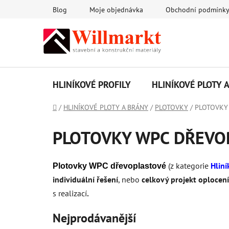
Přejít
Blog
Moje objednávka
Obchodní podmínk
na
obsah
HLINÍKOVÉ PROFILY
HLINÍKOVÉ PLOTY 
Domů
/
HLINÍKOVÉ PLOTY A BRÁNY
/
PLOTOVKY
/
PLOTOVKY
PLOTOVKY WPC DŘEVO
(z kategorie
Hliní
Plotovky WPC
dřevoplastové
individuální řešení
, nebo
celkový projekt oplocení
s realizací
.
Nejprodávanější