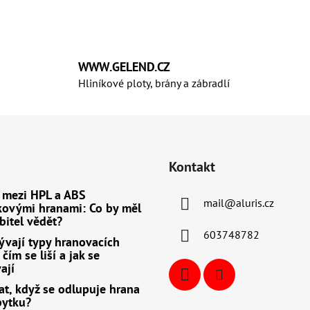
O
v
l
WWW.GELEND.CZ
á
Hliníkové ploty, brány a zábradlí
d
a
c
í
p
r
Kontakt
v
 mezi HPL a ABS
k
mail
@
aluris.cz
kovými hranami: Co by měl
y
bitel vědět?
v
603748782
ý
ývají typy hranovacích
čím se liší a jak se
p
ají
i
s
at, když se odlupuje hrana
u
bytku?