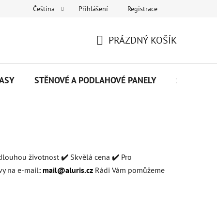
Přihlášení
Registrace
Čeština
Napište nám
PRÁZDNÝ KOŠÍK
NÁKUPNÍ
KOŠÍK
ASY
STĚNOVÉ A PODLAHOVÉ PANELY
SENDVIČO
 dlouhou životnost
✔️
S
kvělá cena
✔️
Pro
vy na e-mail
:
mail@aluris.cz
Rádi Vám pomůžeme