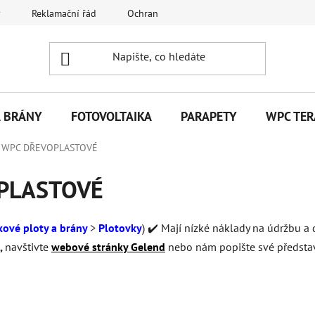
y
Reklamační řád
Ochrana osobních údajů
Kontakty
A BRÁNY
FOTOVOLTAIKA
PARAPETY
WPC TER
 WPC DŘEVOPLASTOVÉ
PLASTOVÉ
kové ploty a brány
>
Plotovky
) ✔️
Mají
nízké náklady na údržbu a
,
navštivte
webové stránky
Gelend
nebo nám pop
ište
své předsta