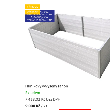
d
VÝPRODEJ
VÝPRODEJ
TIP
VÝPRODEJ
VÝPRODEJ
ě
VÝPRODEJ
🏷️EKONOMICKÁ
VARIANTA NÍZKÁ CENA
🏷️EKONOMICKÁ
VARIANTA NÍZKÁ CENA
Hliníkový vyvýšený záhon
Skladem
7 438,02 Kč bez DPH
9 000 Kč
/ ks