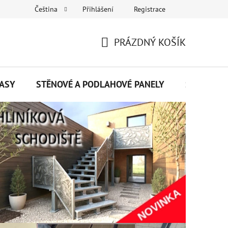
Přihlášení
Registrace
Čeština
Napište nám
PRÁZDNÝ KOŠÍK
NÁKUPNÍ
KOŠÍK
ASY
STĚNOVÉ A PODLAHOVÉ PANELY
SENDVIČO
í