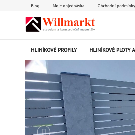
Přejít
Blog
Moje objednávka
Obchodní podmínk
na
obsah
HLINÍKOVÉ PROFILY
HLINÍKOVÉ PLOTY 
V
í
t
e
j
t
Předchozí