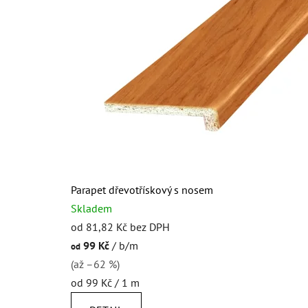
Parapet dřevotřískový s nosem
Skladem
od 81,82 Kč bez DPH
99 Kč
/ b/m
od
(až –62 %)
Měrná
od 99 Kč / 1 m
cena: