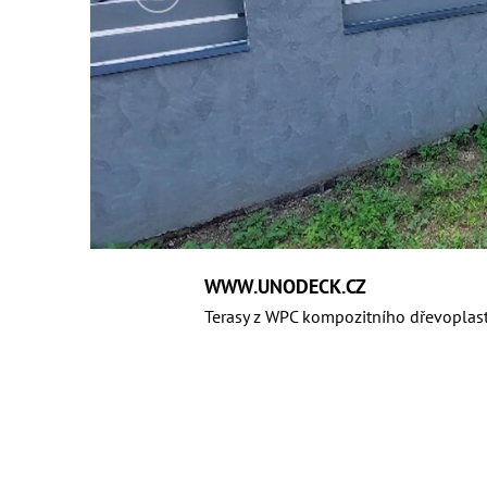
e
v
n
a
š
e
m
o
WWW.UNODECK.CZ
Terasy z WPC kompozitního dřevoplas
b
c
h
o