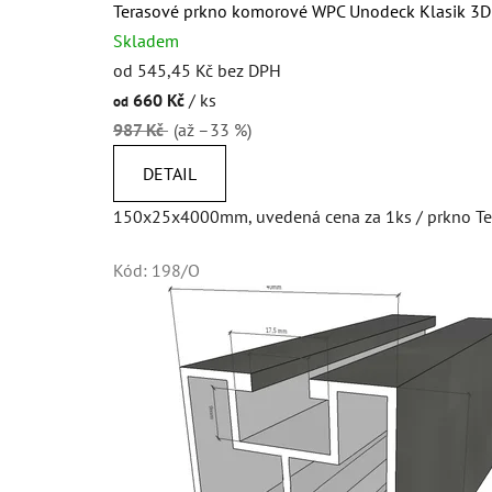
Terasové prkno komorové WPC Unodeck Klasik 
Skladem
od 545,45 Kč bez DPH
660 Kč
/ ks
od
987 Kč
(až –33 %)
DETAIL
150x25x4000mm, uvedená cena za 1ks / prkno Te
Kód:
198/O