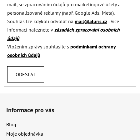
mail, se zpracováním údajů pro marketingové účely a
personalizované reklamy (např. Google Ads, Meta).
Souhlas lze kdykoli odvolat na
mail@aluris.cz
. Více
informací naleznete v
zásadách zpracování osobních
údajů
Vložením zprávy souhlasíte s
podmínkami ochrany
osobních údajů
ODESLAT
Z
á
Informace pro vás
p
a
Blog
t
Moje objednávka
í