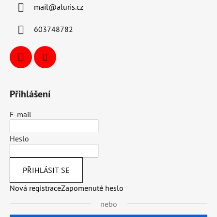
mail
@
aluris.cz
603748782
Přihlášení
E-mail
Heslo
PŘIHLÁSIT SE
Nová registrace
Zapomenuté heslo
nebo