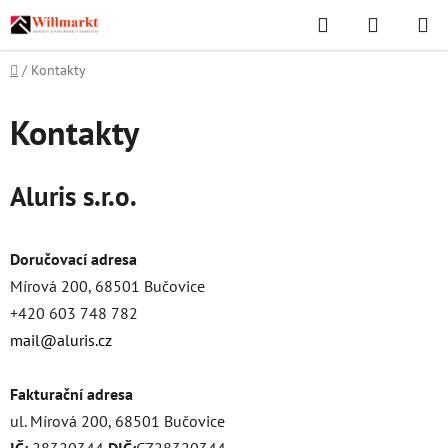
Přejít
Hledat
NÁKUPN
na
KOŠÍK
obsah
Domů
/
Kontakty
Kontakty
Aluris s.r.o
.
Doručovací adresa
Mírová 200, 68501 Bučovice
+420 603 748 782
mail@aluris.cz
Fakturační adresa
ul. Mírová 200, 68501 Bučovice
IČ:
28320344
DIČ:
CZ28320344