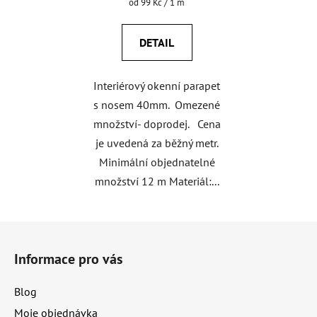
Měrná
od 99 Kč / 1 m
cena:
DETAIL
Interiérový okenní parapet
s nosem 40mm. Omezené
množství- doprodej. Cena
je uvedená za běžný metr.
Minimální objednatelné
množství 12 m Materiál:...
Z
á
Informace pro vás
p
a
Blog
t
Moje objednávka