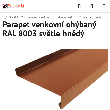
Přejít
Hledat
NÁKUPN
na
KOŠÍK
obsah
Domů
/
PARAPETY
/
Parapet venkovní ohýbaný RAL 8003 světle hnědý
Parapet venkovní ohýbaný
RAL 8003 světle hnědý