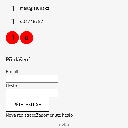
mail
@
aluris.cz
603748782
Přihlášení
E-mail
Heslo
PŘIHLÁSIT SE
Nová registrace
Zapomenuté heslo
nebo