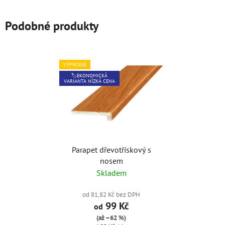
Podobné produkty
VÝPRODEJ
🏷️EKONOMICKÁ
VARIANTA NÍZKÁ CENA
Parapet dřevotřískový s
nosem
Skladem
od 81,82 Kč bez DPH
99 Kč
od
(až –62 %)