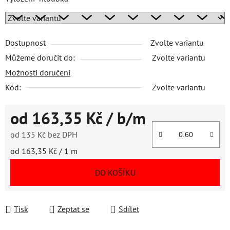
Dostupnost
Zvolte variantu
Můžeme doručit do:
Zvolte variantu
Možnosti doručení
Kód:
Zvolte variantu
od
163,35 Kč
/ b/m
od
135 Kč
bez DPH
Měrná cena:
od 163,35 Kč / 1 m
DO KOŠÍKU
Tisk
Zeptat se
Sdílet