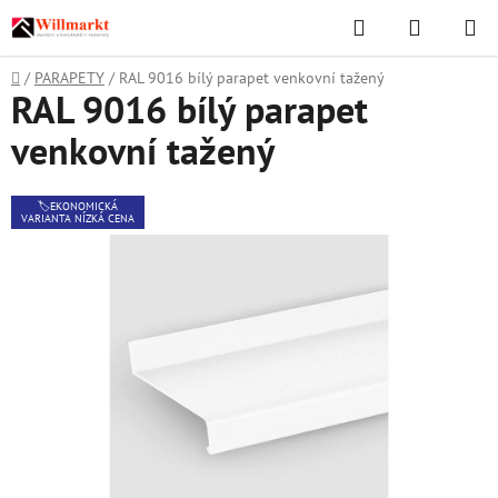
Přejít
Hledat
NÁKUPN
na
KOŠÍK
obsah
Domů
/
PARAPETY
/
RAL 9016 bílý parapet venkovní tažený
RAL 9016 bílý parapet
venkovní tažený
🏷️EKONOMICKÁ
VARIANTA NÍZKÁ CENA