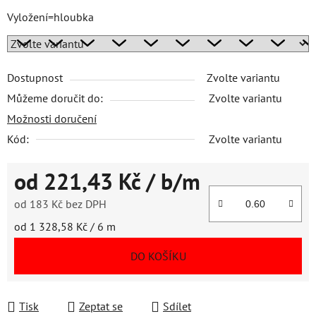
Vyložení=hloubka
Dostupnost
Zvolte variantu
Můžeme doručit do:
Zvolte variantu
Možnosti doručení
Kód:
Zvolte variantu
od
221,43 Kč
/ b/m
od
183 Kč
bez DPH
Měrná cena:
od 1 328,58 Kč / 6 m
DO KOŠÍKU
Tisk
Zeptat se
Sdílet