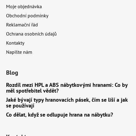
t
Moje objednávka
í
Obchodní podmínky
Reklamační řád
Ochrana osobních údajů
Kontakty
Napište nám
Blog
Rozdíl mezi HPL a ABS nábytkovými hranami: Co by
měl spotřebitel vědět?
Jaké bývají typy hranovacích pásek, čím se liší a jak
se používají
Co dělat, když se odlupuje hrana na nábytku?