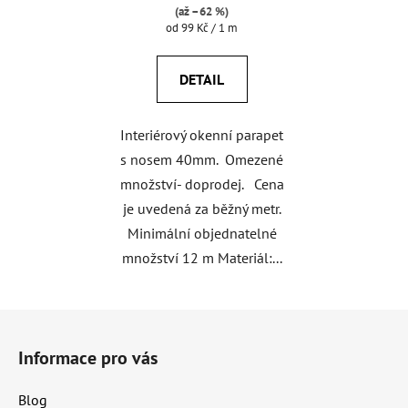
(až –62 %)
Měrná
od 99 Kč / 1 m
cena:
DETAIL
Interiérový okenní parapet
s nosem 40mm. Omezené
množství- doprodej. Cena
je uvedená za běžný metr.
Minimální objednatelné
množství 12 m Materiál:...
Z
á
Informace pro vás
p
a
Blog