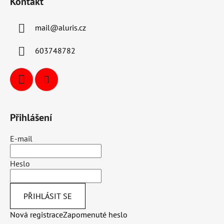
Kontakt
mail
@
aluris.cz
603748782
Přihlášení
E-mail
Heslo
PŘIHLÁSIT SE
Nová registrace
Zapomenuté heslo