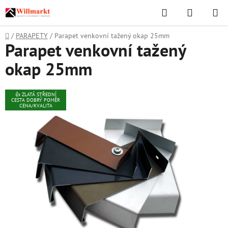
Přejít
Hledat
NÁKUPN
na
KOŠÍK
obsah
Domů
/
PARAPETY
/
Parapet venkovní tažený okap 25mm
Parapet venkovní tažený
okap 25mm
👍 ZLATÁ STŘEDNÍ
CESTA DOBRÝ POMĚR
CENA/KVALITA