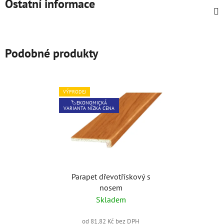
Ostatní informace
Podobné produkty
VÝPRODEJ
🏷️EKONOMICKÁ
VARIANTA NÍZKÁ CENA
Parapet dřevotřískový s
nosem
Skladem
od 81,82 Kč bez DPH