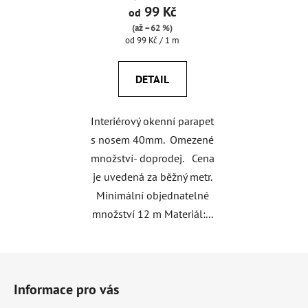
99 Kč
od
(až –62 %)
Měrná
od 99 Kč / 1 m
cena:
DETAIL
Interiérový okenní parapet
s nosem 40mm. Omezené
množství- doprodej. Cena
je uvedená za běžný metr.
Minimální objednatelné
množství 12 m Materiál:...
Z
á
Informace pro vás
p