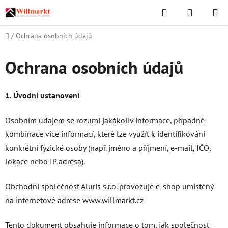
Přejít
Hledat
NÁKUPN
na
KOŠÍK
obsah
Domů
/
Ochrana osobních údajů
Ochrana osobních údajů
1. Úvodní ustanovení
Osobním údajem se rozumí jakákoliv informace, případně
kombinace více informací, které lze využít k identifikování
konkrétní fyzické osoby (např. jméno a příjmení, e-mail, IČO,
lokace nebo IP adresa).
Obchodní společnost Aluris s.r.o. provozuje e-shop umístěný
na internetové adrese
www.willmarkt.cz
Tento dokument obsahuje informace o tom, jak společnost