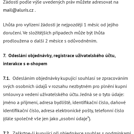
Žádosti podle výše uvedených práv můžete adresovat na
mail@aluris.cz
.
Lhůta pro vyřízení žádosti je nejpozději 1 měsíc od jejího
doručení. Ve složitějších případech může být lhůta
prodloužena o další 2 měsíce s odůvodněním.
7. Odeslání objednávky, registrace uživatelského účtu,
interakce s e-shopem
7.1.
Odesláním objednávky kupující souhlasí se zpracováním
svých osobních údajů v rozsahu nezbytném pro plnění kupní
smlouvy a vedení uživatelského účtu. Jedná se o tyto údaje:
jméno a příjmení, adresa bydliště, identifikační číslo, daňové
identifikační číslo, adresa elektronické pošty, telefonní číslo
(dále společně vše jen jako „osobní údaje“).
7.2.
Zaškrtne-li kupující při objednávce souhlas s podmínkami