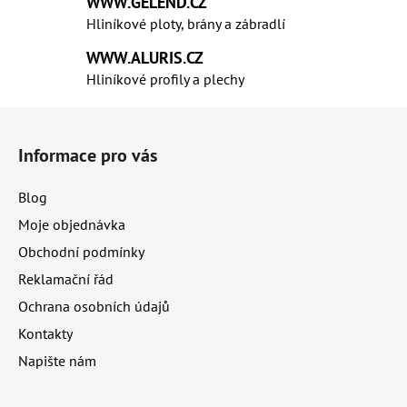
a
WWW.GELEND.CZ
c
Hliníkové ploty, brány a zábradlí
í
WWW.ALURIS.CZ
p
Hliníkové profily a plechy
r
v
Z
k
á
y
Informace pro vás
p
v
ý
a
Blog
p
t
i
Moje objednávka
í
s
Obchodní podmínky
u
Reklamační řád
Ochrana osobních údajů
Kontakty
Napište nám