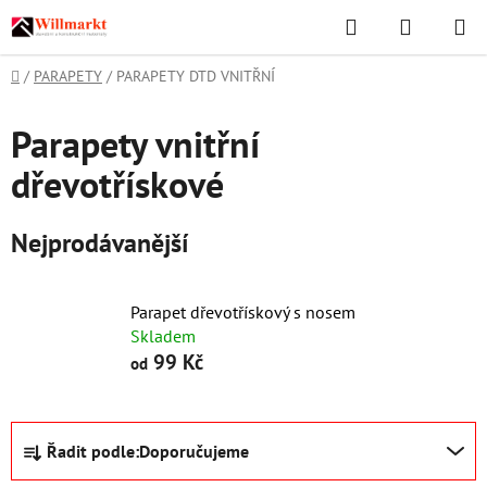
Přejít
Hledat
NÁKUPN
na
KOŠÍK
obsah
Domů
/
PARAPETY
/
PARAPETY DTD VNITŘNÍ
Parapety vnitřní
dřevotřískové
Nejprodávanější
Parapet dřevotřískový s nosem
Skladem
99 Kč
od
Ř
Řadit podle:
Doporučujeme
a