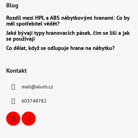
Blog
Rozdíl mezi HPL a ABS nábytkovými hranami: Co by
měl spotřebitel vědět?
Jaké bývají typy hranovacích pásek, čím se liší a jak
se používají
Co dělat, když se odlupuje hrana na nábytku?
Kontakt
mail
@
aluris.cz
603748782