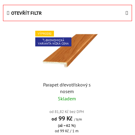
z
e
OTEVŘÍT FILTR
n
í
V
p
VÝPRODEJ
ý
r
🏷️EKONOMICKÁ
VARIANTA NÍZKÁ CENA
p
o
i
d
s
u
p
k
r
t
o
Parapet dřevotřískový s
ů
nosem
d
Skladem
u
k
od 81,82 Kč bez DPH
t
99 Kč
od
/ b/m
ů
(až –62 %)
Měrná
od 99 Kč / 1 m