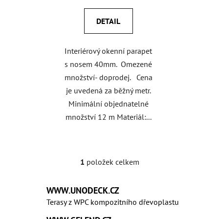
cena:
DETAIL
Interiérový okenní parapet
s nosem 40mm. Omezené
množství- doprodej. Cena
je uvedená za běžný metr.
Minimální objednatelné
množství 12 m Materiál:...
1
položek celkem
O
v
l
WWW.UNODECK.CZ
á
Terasy z WPC kompozitního dřevoplastu
d