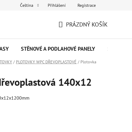
Přihlášení
Registrace
Čeština
Napište nám
PRÁZDNÝ KOŠÍK
NÁKUPNÍ
KOŠÍK
ASY
STĚNOVÉ A PODLAHOVÉ PANELY
SENDVIČO
OTOVKY
/
PLOTOVKY WPC DŘEVOPLASTOVÉ
/
Plotovka
dřevoplastová 140x12
140x12x1200mm