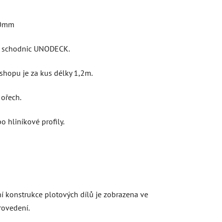
00mm
 a schodnic UNODECK.
shopu je za kus délky 1,2m.
ořech.
o hliníkové profily.
ní konstrukce plotových dílů je zobrazena ve
provedení.