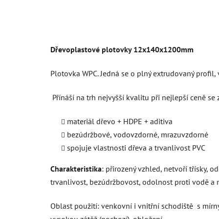
Dřevoplastové plotovky 12x140x1200mm
Plotovka WPC. Jedná se o plný extrudovaný profil,
Přínáší na trh nejvyšší kvalitu při nejlepší ceně se
materiál dřevo + HDPE + aditiva
bezúdržbové, vodovzdorné, mrazuvzdorné
spojuje vlastnosti dřeva a trvanlivost PVC
Charakteristika
: přirozený vzhled, netvoří třísky, 
trvanlivost, bezúdržbovost, odolnost proti vodě a 
Oblast použití: venkovní i vnitřní schodiště s mírný
vysokou zátěž (pochozí), obložení.