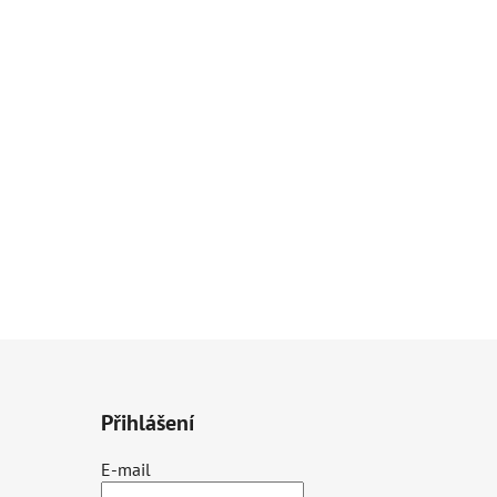
liník / elox
Přihlášení
E-mail