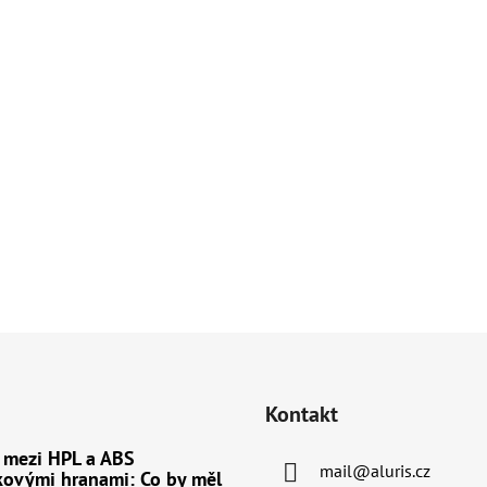
ovrchové úpravy
Dřevodekor - různé varianty
Imitace nerez / h
Kontakt
 mezi HPL a ABS
mail
@
aluris.cz
kovými hranami: Co by měl