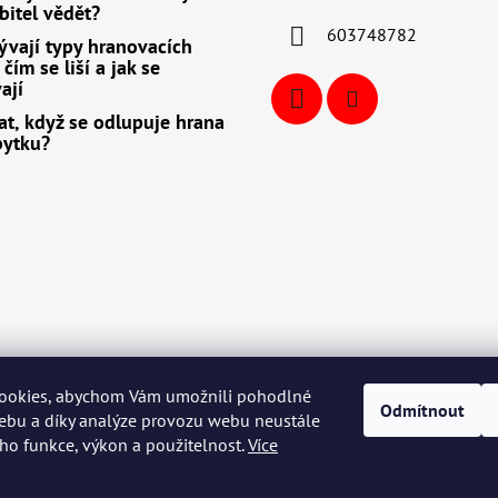
bitel vědět?
603748782
ývají typy hranovacích
čím se liší a jak se
ají
at, když se odlupuje hrana
bytku?
ookies, abychom Vám umožnili pohodlné
Odmítnout
ebu a díky analýze provozu webu neustále
eho funkce, výkon a použitelnost.
Více