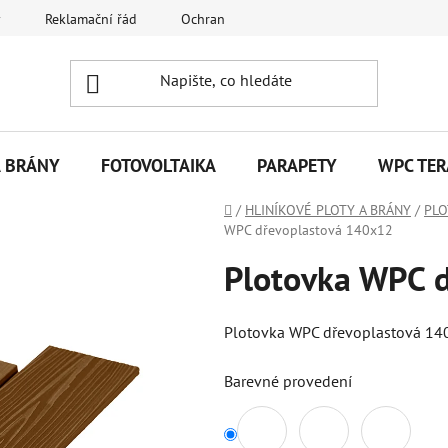
y
Reklamační řád
Ochrana osobních údajů
Kontakty
A BRÁNY
FOTOVOLTAIKA
PARAPETY
WPC TER
Domů
/
HLINÍKOVÉ PLOTY A BRÁNY
/
PL
WPC dřevoplastová 140x12
Plotovka WPC 
Plotovka WPC dřevoplastová 
Barevné provedení