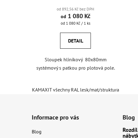
od 892,56 Kč bez DPH
1 080 Kč
od
Měrná
od 1 080 Kč / 1 ks
cena:
DETAIL
Sloupek hliníkový 80x80mm
systémový s patkou pro plotová pole.
KAMAXIT všechny RAL lesk/mat/struktura
Bez p
Z
á
Informace pro vás
Blog
p
a
Rozdíl
Blog
t
nábyt