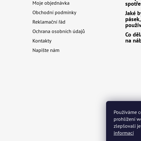
Moje objednávka
spotře
í
Obchodní podmínky
Jaké b
pásek, 
Reklamační řád
použív
Ochrana osobních údajů
Co děl
na ná
Kontakty
Napište nám
Používáme c
prohlížení w
zlepšovali j
informací