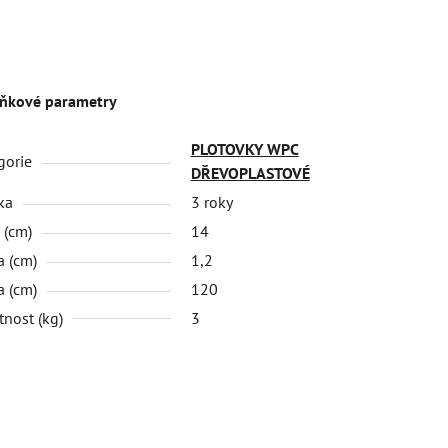
ňkové parametry
PLOTOVKY WPC
gorie
DŘEVOPLASTOVÉ
ka
3 roky
 (cm)
14
a (cm)
1,2
a (cm)
120
nost (kg)
3