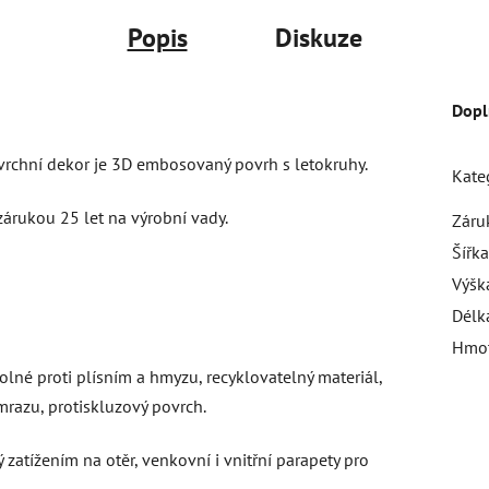
Popis
Diskuze
Dopl
 vrchní dekor je 3D embosovaný povrh s letokruhy.
Kate
 zárukou 25 let na výrobní vady.
Záru
Šířka
Výšk
Délk
Hmot
odolné proti plísním a hmyzu, recyklovatelný materiál,
mrazu, protiskluzový povrch.
 zatížením na otěr, venkovní i vnitřní parapety pro