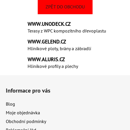
ZPĚT DO OBCHODU
WWW.UNODECK.CZ
Terasy z WPC kompozitního dřevoplastu
WWW.GELEND.CZ
Hliníkové ploty, brány a zábradlí
WWW.ALURIS.CZ
Hliníkové profily a plechy
Z
á
Informace pro vás
p
a
Blog
t
Moje objednávka
í
Obchodní podmínky