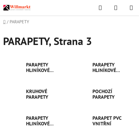
Přejít
Hledat
NÁKUPN
na
KOŠÍK
obsah
Domů
/
PARAPETY
PARAPETY
, Strana 3
PARAPETY
PARAPETY
HLINÍKOVÉ
HLINÍKOVÉ
VENKOVNÍ
VENKOVNÍ
TAŽENÉ
OHÝBANÉ
KRUHOVÉ
POCHOZÍ
PARAPETY
PARAPETY
PARAPETY
PARAPET PVC
HLINÍKOVÉ
VNITŘNÍ
VNITŘNÍ