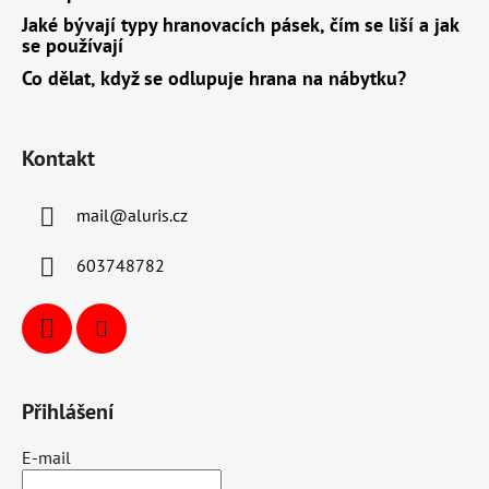
Jaké bývají typy hranovacích pásek, čím se liší a jak
se používají
Co dělat, když se odlupuje hrana na nábytku?
Kontakt
mail
@
aluris.cz
603748782
Přihlášení
E-mail