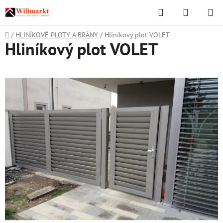
Přejít
Hledat
NÁKUPN
na
KOŠÍK
obsah
Domů
/
HLINÍKOVÉ PLOTY A BRÁNY
/
Hliníkový plot VOLET
Hliníkový plot VOLET