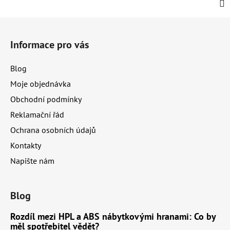
Z
á
Informace pro vás
p
a
Blog
t
Moje objednávka
í
Obchodní podmínky
Reklamační řád
Ochrana osobních údajů
Kontakty
Napište nám
Blog
Rozdíl mezi HPL a ABS nábytkovými hranami: Co by
měl spotřebitel vědět?