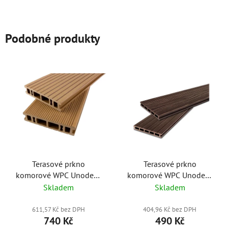
Podobné produkty
Terasové prkno
Terasové prkno
komorové WPC Unodeck
komorové WPC Unodeck
REAL 145x31x3000mm
Mogano
Skladem
Skladem
165x24x2200mm
611,57 Kč bez DPH
404,96 Kč bez DPH
740 Kč
490 Kč