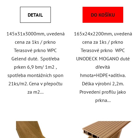
DETAIL
DO KOŠÍKU
145x31x3000mm, uvedená
165x24x2200mm, uvedená
cena za 1ks / prkno
cena za 1ks / prkno
Terasové prkno WPC
Terasové prkno WPC
Gelend duté. Spotřeba
UNODECK MOGANO duté
prken 6,9 bm/ 1m2 ,
dřevitá
spotřeba montážních spon
hmota+HDPE+aditiva.
21ks/m2. Cena v přepočtu
Délka výrobní 2,2m.
za m2...
Provedení profilu jako
prkna...