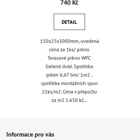
740 Kč
DETAIL
150x25x3000mm, uvedená
cena za 1ks/ prkno
Terasové prkno WPC
Gelend duté. Spotřeba
prken 6,67 bm/ 1m2 ,
spotřeba montážních spon
21ks/m2. Cena v přepočtu
za m2 1.650 kč...
Z
á
Informace pro vás
p