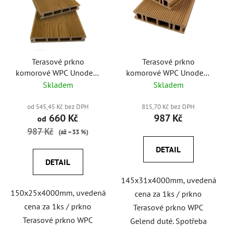
Terasové prkno
Terasové prkno
komorové WPC Unodeck
komorové WPC Unodeck
Klasik 3D
REAL 145x31x4000mm
Skladem
Skladem
150x25x4000mm
od 545,45 Kč bez DPH
815,70 Kč bez DPH
660 Kč
987 Kč
od
987 Kč
(až –33 %)
DETAIL
DETAIL
145x31x4000mm, uvedená
150x25x4000mm, uvedená
cena za 1ks / prkno
cena za 1ks / prkno
Terasové prkno WPC
Terasové prkno WPC
Gelend duté. Spotřeba