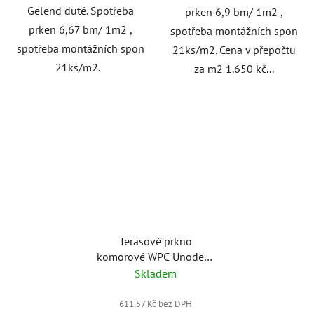
Gelend duté. Spotřeba
prken 6,9 bm/ 1m2 ,
prken 6,67 bm/ 1m2 ,
spotřeba montážních spon
spotřeba montážních spon
21ks/m2. Cena v přepočtu
21ks/m2.
za m2 1.650 kč...
Terasové prkno
komorové WPC Unodeck
Klasik 3D
Skladem
150x25x3000mm
611,57 Kč bez DPH