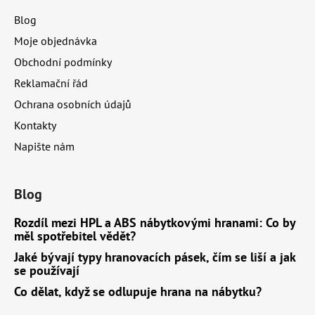
a
Blog
t
Moje objednávka
í
Obchodní podmínky
Reklamační řád
Ochrana osobních údajů
Kontakty
Napište nám
Blog
Rozdíl mezi HPL a ABS nábytkovými hranami: Co by
měl spotřebitel vědět?
Jaké bývají typy hranovacích pásek, čím se liší a jak
se používají
Co dělat, když se odlupuje hrana na nábytku?