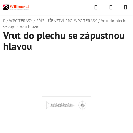
Přejít
Hledat
NÁKUPN
na
KOŠÍK
obsah
Domů
/
WPC TERASY
/
PŘÍSLUŠENSTVÍ PRO WPC TERASY
/
Vrut do plechu
se zápustnou hlavou
Vrut do plechu se zápustnou
hlavou