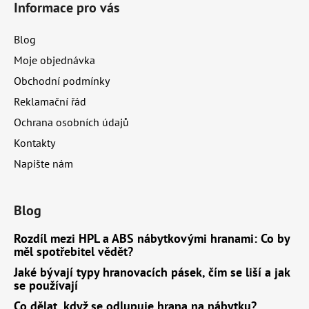
Informace pro vás
p
a
Blog
t
Moje objednávka
í
Obchodní podmínky
Reklamační řád
Ochrana osobních údajů
Kontakty
Napište nám
Blog
Rozdíl mezi HPL a ABS nábytkovými hranami: Co by
měl spotřebitel vědět?
Jaké bývají typy hranovacích pásek, čím se liší a jak
se používají
Co dělat, když se odlupuje hrana na nábytku?