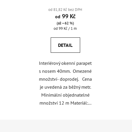
od 81,82 Kč bez DPH
99 Kč
od
(až –62 %)
Měrná
od 99 Kč / 1 m
cena:
DETAIL
Interiérový okenní parapet
s nosem 40mm. Omezené
množství- doprodej. Cena
je uvedená za běžný metr.
Minimální objednatelné
množství 12 m Materiál:...
Z
á