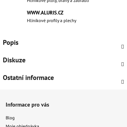
Hliníkové ploty, brány a zábradlí
WWW.ALURIS.CZ
Hliníkové profily a plechy
Popis
Diskuze
Ostatní informace
Z
á
Informace pro vás
p
a
Blog
t
Moje objednávka