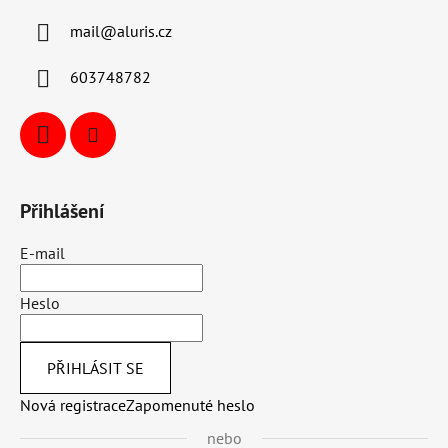
mail
@
aluris.cz
603748782
Přihlášení
E-mail
Heslo
PŘIHLÁSIT SE
Nová registrace
Zapomenuté heslo
nebo