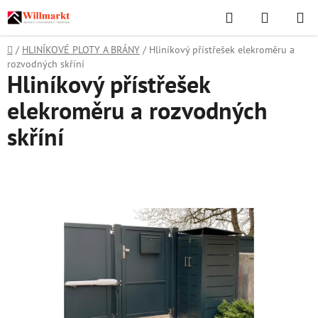
Přejít
Hledat
NÁKUPN
na
KOŠÍK
obsah
Domů
/
HLINÍKOVÉ PLOTY A BRÁNY
/
Hliníkový přístřešek elekroměru a
rozvodných skříní
Hliníkový přístřešek
elekroměru a rozvodných
skříní