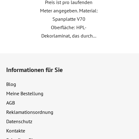
Preis ist pro laufenden
Meter angegeben. Material:
Spanplatte V70
Oberfläche: HPL-
Dekorlaminat, das durch...
F
u
Informationen für Sie
ß
z
Blog
e
Meine Bestellung
i
AGB
l
e
Reklamationsordnung
Datenschutz
Kontakte