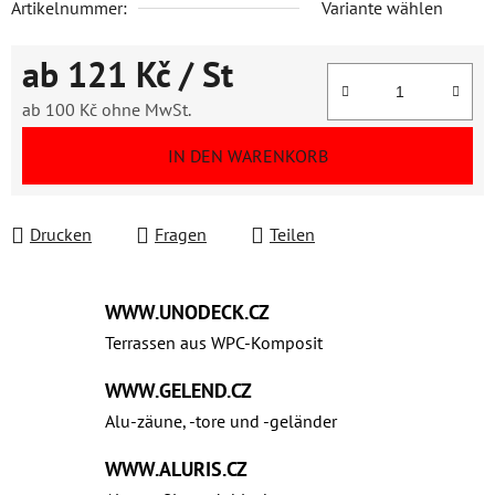
Artikelnummer:
Variante wählen
ab
121 Kč
/ St
ab
100 Kč
ohne MwSt.
Verkaufspreis:
IN DEN WARENKORB
Drucken
Fragen
Teilen
WWW.UNODECK.CZ
Terrassen aus WPC‑Komposit
WWW.GELEND.CZ
Alu-zäune, -tore und -geländer
WWW.ALURIS.CZ