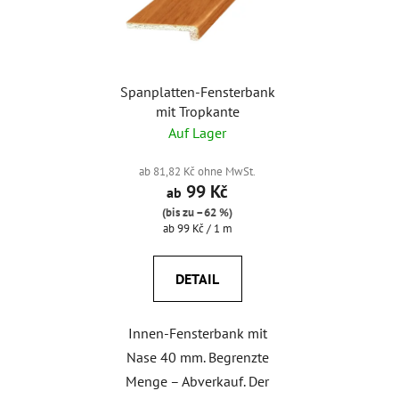
Spanplatten-Fensterbank
mit Tropkante
Auf Lager
ab 81,82 Kč ohne MwSt.
99 Kč
ab
(bis zu –62 %)
Verkaufspreis:
ab 99 Kč / 1 m
DETAIL
Innen-Fensterbank mit
Nase 40 mm. Begrenzte
Menge – Abverkauf. Der