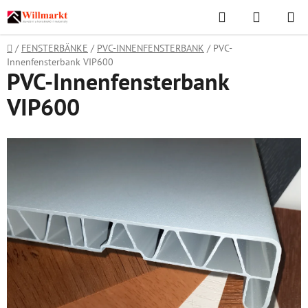
Zum
Suchen
WAREN
Inhalt
springen
Startseite
/
FENSTERBÄNKE
/
PVC-INNENFENSTERBANK
/
PVC-
Innenfensterbank VIP600
PVC-Innenfensterbank
VIP600