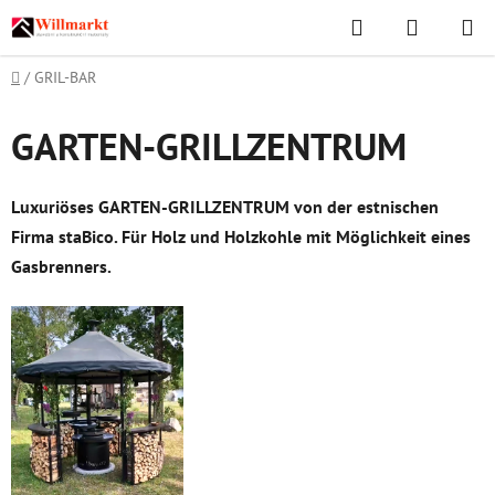
Zum
Suchen
WAREN
Inhalt
springen
Startseite
/
GRIL-BAR
GARTEN-GRILLZENTRUM
Luxuriöses GARTEN-GRILLZENTRUM von der estnischen
Firma staBico. Für Holz und Holzkohle mit Möglichkeit eines
Gasbrenners.