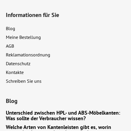
F
n
u
t
Informationen für Sie
ß
e
d
z
Blog
e
e
r
Meine Bestellung
i
L
AGB
l
i
e
Reklamationsordnung
s
t
Datenschutz
e
Kontakte
Schreiben Sie uns
Blog
Unterschied zwischen HPL- und ABS-Möbelkanten:
Was sollte der Verbraucher wissen?
Welche Arten von Kantenleisten gibt es, worin