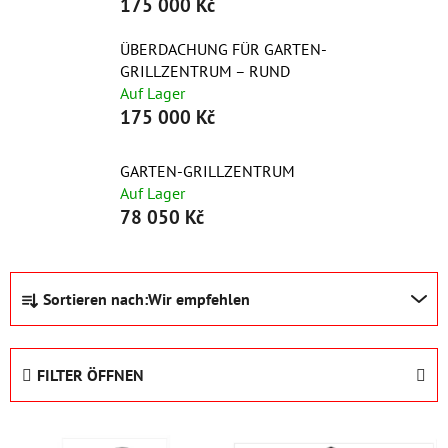
175 000 Kč
ÜBERDACHUNG FÜR GARTEN-
GRILLZENTRUM – RUND
Auf Lager
175 000 Kč
GARTEN-GRILLZENTRUM
Auf Lager
78 050 Kč
P
Sortieren nach:
Wir empfehlen
r
o
d
FILTER ÖFFNEN
u
k
L
t