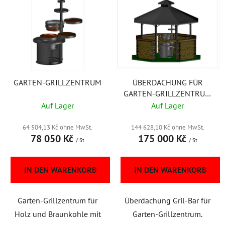
i
s
s
o
t
r
e
t
d
i
e
e
r
GARTEN-GRILLZENTRUM
ÜBERDACHUNG FÜR
r
GARTEN-GRILLZENTRUM
P
u
– OKTAGON
Auf Lager
Auf Lager
r
n
o
g
64 504,13 Kč ohne MwSt.
144 628,10 Kč ohne MwSt.
d
78 050 Kč
175 000 Kč
/ St
/ St
u
k
IN DEN WARENKORB
IN DEN WARENKORB
t
e
Garten-Grillzentrum für
Überdachung Gril-Bar für
Holz und Braunkohle mit
Garten-Grillzentrum.