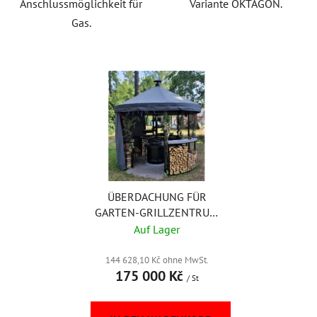
Anschlussmöglichkeit für
Variante OKTAGON.
Gas.
ÜBERDACHUNG FÜR
GARTEN-GRILLZENTRUM
– RUND
Auf Lager
144 628,10 Kč ohne MwSt.
175 000 Kč
/ St