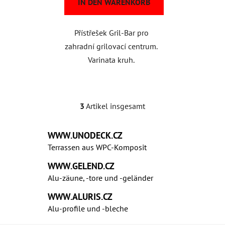
IN DEN WARENKORB
Přístřešek Gril-Bar pro
zahradní grilovací centrum.
Varinata kruh.
3
Artikel insgesamt
S
t
e
WWW.UNODECK.CZ
u
Terrassen aus WPC‑Komposit
e
r
WWW.GELEND.CZ
e
Alu-zäune, -tore und -geländer
l
WWW.ALURIS.CZ
e
Alu-profile und ‑bleche
m
e