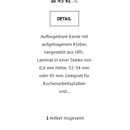
43 Kč
ab
/ St
u
k
DETAIL
t
e
Aufbügelbare Kante mit
aufgetragenem Kleber,
hergestellt aus HPL-
Laminat in einer Stärke von
0,6 mm Höhe: 32-34 mm
oder 45 mm. Geeignet für
Küchenarbeitsplatten
und...
1
Artikel insgesamt
S
t