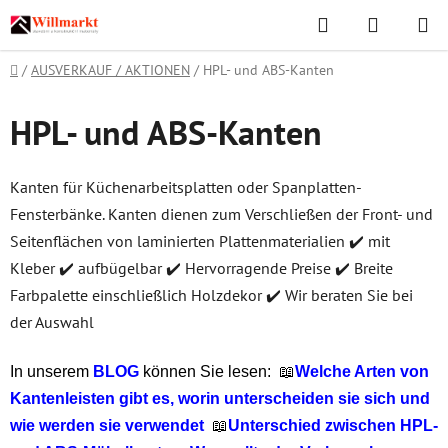
Zum
Suchen
WAREN
Inhalt
springen
Startseite
/
AUSVERKAUF / AKTIONEN
/
HPL- und ABS-Kanten
HPL- und ABS-Kanten
Kanten für Küchenarbeitsplatten oder Spanplatten-
Fensterbänke. Kanten dienen zum Verschließen der Front- und
Seitenflächen von laminierten Plattenmaterialien ✔️ mit
Kleber ✔️ aufbügelbar ✔️ Hervorragende Preise ✔️ Breite
Farbpalette einschließlich Holzdekor ✔️ Wir beraten Sie bei
der Auswahl
In unserem
BLOG
können Sie lesen:
📖
Welche Arten von
Kantenleisten gibt es, worin unterscheiden sie sich und
wie werden sie verwendet
📖
Unterschied zwischen HPL-