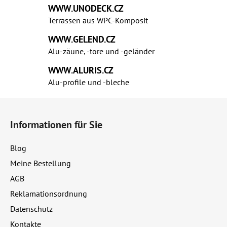
e
WWW.UNODECK.CZ
u
Terrassen aus WPC‑Komposit
e
r
WWW.GELEND.CZ
e
Alu-zäune, -tore und -geländer
l
WWW.ALURIS.CZ
e
Alu-profile und ‑bleche
m
e
F
n
u
t
Informationen für Sie
ß
e
d
z
Blog
e
e
r
Meine Bestellung
i
L
AGB
l
i
e
Reklamationsordnung
s
t
Datenschutz
e
Kontakte