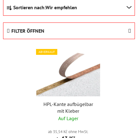
P
Sortieren nach:
Wir empfehlen
r
o
d
FILTER ÖFFNEN
u
k
L
t
ABVERKAUF
i
s
s
o
t
r
e
t
d
i
e
e
r
HPL-Kante aufbügelbar
r
mit Kleber
P
u
Auf Lager
r
n
o
g
ab 35,54 Kč ohne MwSt.
d