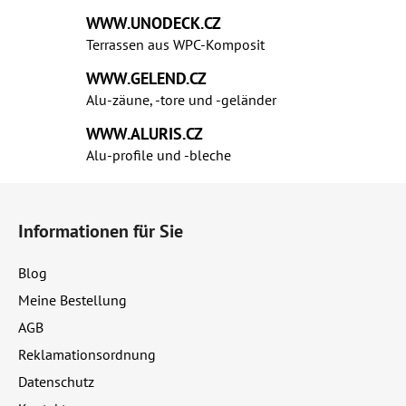
e
WWW.UNODECK.CZ
u
Terrassen aus WPC‑Komposit
e
r
WWW.GELEND.CZ
e
Alu-zäune, -tore und -geländer
l
WWW.ALURIS.CZ
e
Alu-profile und ‑bleche
m
e
F
n
u
t
Informationen für Sie
ß
e
d
z
Blog
e
e
r
Meine Bestellung
i
L
AGB
l
i
e
Reklamationsordnung
s
t
Datenschutz
e