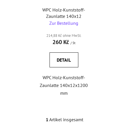
e
e
r
WPC Holz-Kunststoff-
r
Zaunlatte 140x12
P
u
Zur Bestellung
r
n
o
g
214,88 Kč ohne MwSt.
d
260 Kč
/ St
u
k
DETAIL
t
e
WPC Holz-Kunststoff-
Zaunlatte 140x12x1200
mm
1
Artikel insgesamt
S
t