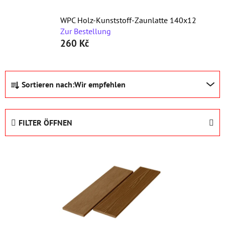
WPC Holz-Kunststoff-Zaunlatte 140x12
Zur Bestellung
260 Kč
P
Sortieren nach:
Wir empfehlen
r
o
d
FILTER ÖFFNEN
u
k
L
t
i
s
s
o
t
r
e
t
d
i