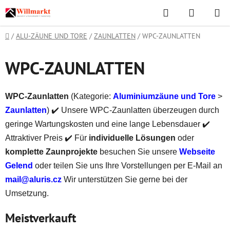
Zum
Suchen
WAREN
Inhalt
springen
Startseite
/
ALU-ZÄUNE UND TORE
/
ZAUNLATTEN
/
WPC-ZAUNLATTEN
WPC-ZAUNLATTEN
WPC-Zaunlatten
(Kategorie:
Aluminiumzäune und Tore
>
Zaunlatten
) ✔️ Unsere WPC-Zaunlatten überzeugen durch
geringe Wartungskosten und eine lange Lebensdauer ✔️
Attraktiver Preis ✔️ Für
individuelle Lösungen
oder
komplette Zaunprojekte
besuchen Sie unsere
Webseite
Gelend
oder teilen Sie uns Ihre Vorstellungen per E-Mail an
mail@aluris.cz
Wir unterstützen Sie gerne bei der
Umsetzung.
Meistverkauft