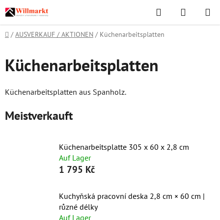
Zum
Suchen
WAREN
Inhalt
springen
Startseite
/
AUSVERKAUF / AKTIONEN
/
Küchenarbeitsplatten
Küchenarbeitsplatten
Küchenarbeitsplatten aus Spanholz.
Meistverkauft
Küchenarbeitsplatte 305 x 60 x 2,8 cm
Auf Lager
1 795 Kč
Kuchyňská pracovní deska 2,8 cm × 60 cm |
různé délky
Auf Lager