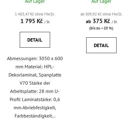
různé délky
Auf Lager
Auf Lager
r
n
o
g
1 483,47 Kč ohne MwSt.
ab 309,92 Kč ohne MwSt.
d
1 795 Kč
375 Kč
ab
/ St
/ St
u
(bis zu –20 %)
k
DETAIL
t
DETAIL
e
Abmessungen: 3050 x 600
mm Material: HPL-
Dekorlaminat, Spanplatte
V70 Stärke der
Arbeitsplatte: 28 mm U-
Profil Laminatstärke: 0,6
mm Abriebfestigkeit,
Farbbeständigkeit...