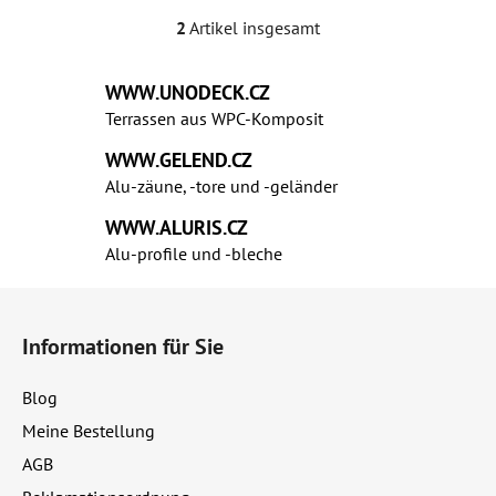
2
Artikel insgesamt
S
t
e
WWW.UNODECK.CZ
u
Terrassen aus WPC‑Komposit
e
r
WWW.GELEND.CZ
e
Alu-zäune, -tore und -geländer
l
WWW.ALURIS.CZ
e
Alu-profile und ‑bleche
m
e
F
n
u
t
Informationen für Sie
ß
e
d
z
Blog
e
e
r
Meine Bestellung
i
L
AGB
l
i