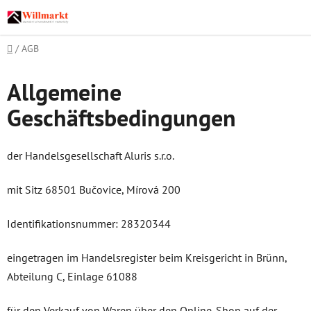
Zum
Inhalt
springen
Startseite
/
AGB
Allgemeine
Geschäftsbedingungen
der Handelsgesellschaft Aluris s.r.o.
mit Sitz 68501 Bučovice, Mírová 200
Identifikationsnummer: 28320344
eingetragen im Handelsregister beim Kreisgericht in Brünn,
Abteilung C, Einlage 61088
für den Verkauf von Waren über den Online-Shop auf der