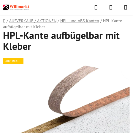
Zum
Suchen
WAREN
Inhalt
springen
Startseite
/
AUSVERKAUF / AKTIONEN
/
HPL- und ABS-Kanten
/
HPL-Kante
aufbügelbar mit Kleber
HPL-Kante aufbügelbar mit
Kleber
ABVERKAUF