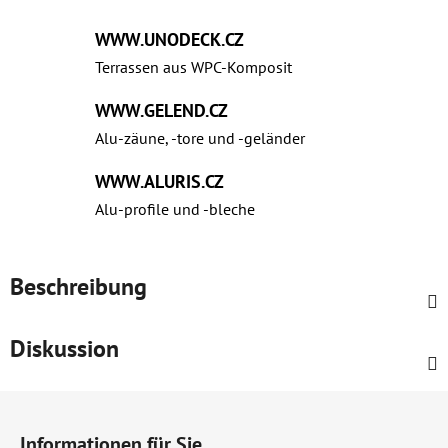
WWW.UNODECK.CZ
Terrassen aus WPC‑Komposit
WWW.GELEND.CZ
Alu-zäune, -tore und -geländer
WWW.ALURIS.CZ
Alu-profile und ‑bleche
Beschreibung
Diskussion
F
u
Informationen für Sie