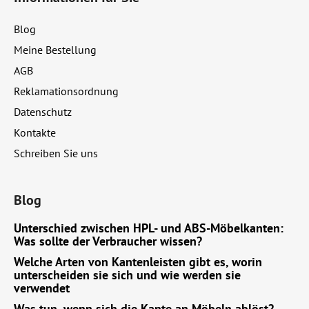
ß
z
Blog
e
Meine Bestellung
i
AGB
l
e
Reklamationsordnung
Datenschutz
Kontakte
Schreiben Sie uns
Blog
Unterschied zwischen HPL- und ABS-Möbelkanten:
Was sollte der Verbraucher wissen?
Welche Arten von Kantenleisten gibt es, worin
unterscheiden sie sich und wie werden sie
verwendet
Was tun, wenn sich die Kante an Möbeln ablöst?