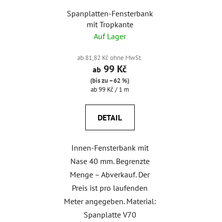
Spanplatten-Fensterbank
mit Tropkante
Auf Lager
ab 81,82 Kč ohne MwSt.
99 Kč
ab
(bis zu –62 %)
Verkaufspreis:
ab 99 Kč / 1 m
DETAIL
Innen-Fensterbank mit
Nase 40 mm. Begrenzte
Menge – Abverkauf. Der
Preis ist pro laufenden
Meter angegeben. Material:
Spanplatte V70