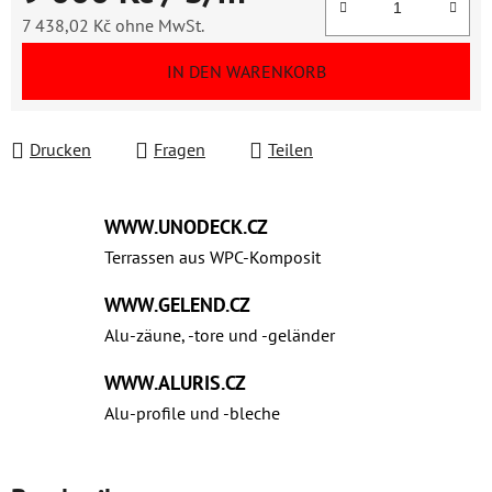
7 438,02 Kč ohne MwSt.
Verkaufspreis:
IN DEN WARENKORB
Drucken
Fragen
Teilen
WWW.UNODECK.CZ
Terrassen aus WPC‑Komposit
WWW.GELEND.CZ
Alu-zäune, -tore und -geländer
WWW.ALURIS.CZ
Alu-profile und ‑bleche