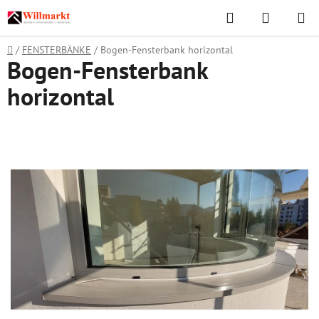
Zum
Suchen
WAREN
Inhalt
springen
Startseite
/
FENSTERBÄNKE
/
Bogen-Fensterbank horizontal
Bogen-Fensterbank
horizontal