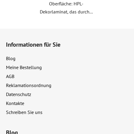
Oberfläche: HPL-
Dekorlaminat, das durch...
F
u
Informationen für Sie
ß
z
Blog
e
Meine Bestellung
i
AGB
l
e
Reklamationsordnung
Datenschutz
Kontakte
Schreiben Sie uns
Blog