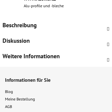
Alu-profile und ‑bleche
Beschreibung
Diskussion
Weitere Informationen
F
u
Informationen für Sie
ß
z
Blog
e
Meine Bestellung
i
AGB
l