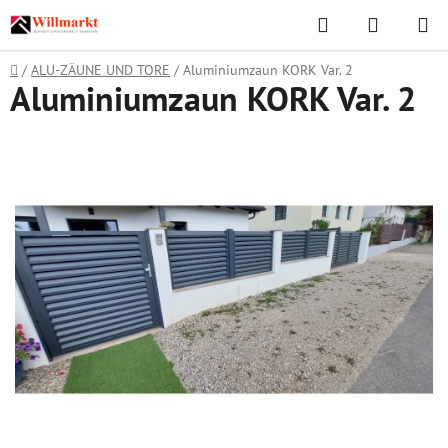
Zum
Suchen
WAREN
Inhalt
springen
Startseite
/
ALU-ZÄUNE UND TORE
/
Aluminiumzaun KORK Var. 2
Aluminiumzaun KORK Var. 2