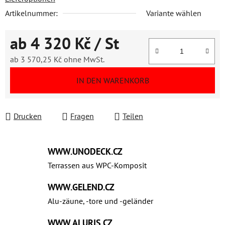
Artikelnummer:
Variante wählen
ab
4 320 Kč
/ St
ab
3 570,25 Kč
ohne MwSt.
Verkaufspreis:
IN DEN WARENKORB
Drucken
Fragen
Teilen
WWW.UNODECK.CZ
Terrassen aus WPC‑Komposit
WWW.GELEND.CZ
Alu-zäune, -tore und -geländer
WWW.ALURIS.CZ