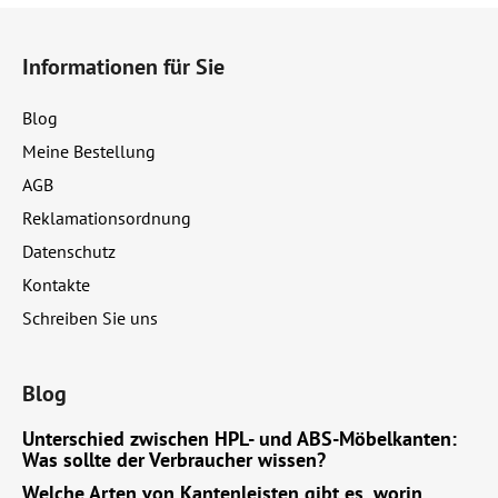
F
u
Informationen für Sie
ß
z
Blog
e
Meine Bestellung
i
AGB
l
e
Reklamationsordnung
Datenschutz
Kontakte
Schreiben Sie uns
Blog
Unterschied zwischen HPL- und ABS-Möbelkanten:
Was sollte der Verbraucher wissen?
Welche Arten von Kantenleisten gibt es, worin