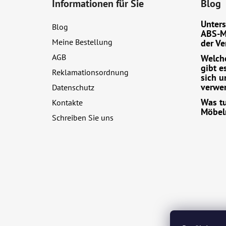
Informationen für Sie
Blog
ß
z
Unters
Blog
e
ABS-M
Meine Bestellung
der Ve
i
AGB
Welche
l
gibt e
e
Reklamationsordnung
sich u
verwe
Datenschutz
Was tu
Kontakte
Möbel
Schreiben Sie uns