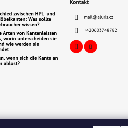
Kontakt
chied zwischen HPL- und
mail
@
aluris.cz
öbelkanten: Was sollte
rbraucher wissen?
+420603748782
 Arten von Kantenleisten
s, worin unterscheiden sie
nd wie werden sie
ndet
n, wenn sich die Kante an
n ablöst?