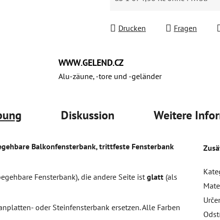
Verkaufspreis:
Drucken
Fragen
WWW.GELEND.CZ
Alu-zäune, -tore und -geländer
bung
Diskussion
Weitere Info
gehbare Balkonfensterbank, trittfeste Fensterbank
Zusä
Kate
begehbare Fensterbank), die andere Seite ist
glatt
(als
Mate
Urče
nplatten- oder Steinfensterbank ersetzen. Alle Farben
Odst