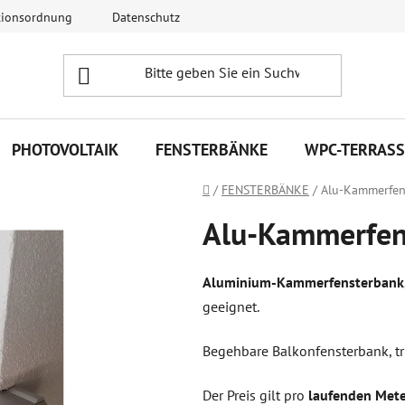
tionsordnung
Datenschutz
Kontakte
Schreiben Sie un
PHOTOVOLTAIK
FENSTERBÄNKE
WPC-TERRAS
Startseite
/
FENSTERBÄNKE
/
Alu-Kammerfen
Alu-Kammerfen
Aluminium-Kammerfensterbank, 
geeignet.
Begehbare Balkonfensterbank, tri
Der Preis gilt pro
laufenden Met