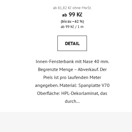
ab 81,82 Kč ohne MwSt.
99 Kč
ab
(bis zu –62 %)
Verkaufspreis:
ab 99 Kč / 1 m
DETAIL
Innen-Fensterbank mit Nase 40 mm.
Begrenzte Menge – Abverkauf. Der
Preis ist pro laufenden Meter
angegeben. Material: Spanplatte V70
Oberfläche: HPL-Dekorlaminat, das
durch...
F
u