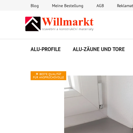
Zum
Blog
Meine Bestellung
AGB
Reklama
Inhalt
springen
ALU-PROFILE
ALU-ZÄUNE UND TORE
🌟 BESTE QUALITÄT
FÜR ANSPRUCHSVOLLE