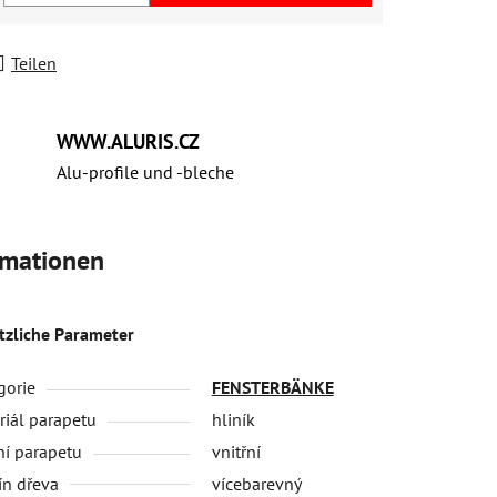
Teilen
WWW.ALURIS.CZ
Alu-profile und ‑bleche
rmationen
tzliche Parameter
gorie
FENSTERBÄNKE
riál parapetu
hliník
ní parapetu
vnitřní
ín dřeva
vícebarevný