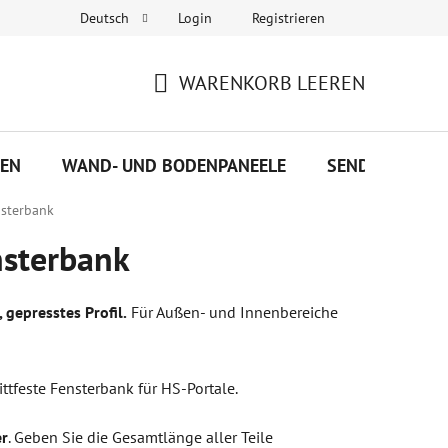
Login
Registrieren
Deutsch
s
WARENKORB LEEREN
WARENKORB
SEN
WAND- UND BODENPANEELE
SENDVIČOVÉ P
sterbank
sterbank
gepresstes Profil.
Für Außen- und Innenbereiche
ttfeste Fensterbank für HS-Portale.
er
.
Geben Sie die Gesamtlänge aller Teile