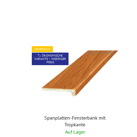
ABVERKAUF
Art.-Nr.:
115/BIL
🏷️ ÖKONOMISCHE
VARIANTE – NIEDRIGER
PREIS
Spanplatten-Fensterbank mit
Tropkante
Auf Lager