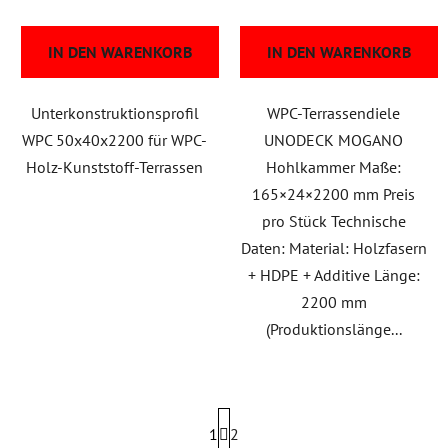
u
k
IN DEN WARENKORB
IN DEN WARENKORB
t
e
Unterkonstruktionsprofil
WPC-Terrassendiele
WPC 50x40x2200 für WPC-
UNODECK MOGANO
Holz-Kunststoff-Terrassen
Hohlkammer Maße:
165×24×2200 mm Preis
pro Stück Technische
Daten: Material: Holzfasern
+ HDPE + Additive Länge:
2200 mm
(Produktionslänge...
P
1
a
2