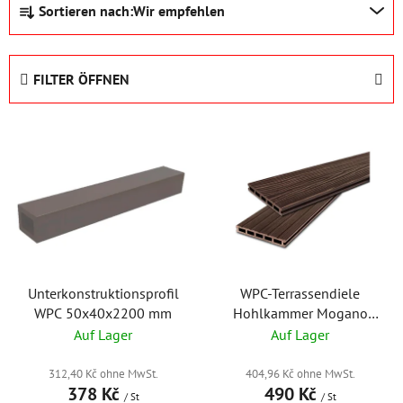
Sortieren nach:
Wir empfehlen
r
o
d
FILTER ÖFFNEN
u
k
L
t
i
s
s
o
t
r
e
t
d
i
e
e
r
Unterkonstruktionsprofil
WPC-Terrassendiele
r
WPC 50x40x2200 mm
Hohlkammer Mogano
P
u
165×24×2200 mm
Auf Lager
Auf Lager
r
n
o
g
312,40 Kč ohne MwSt.
404,96 Kč ohne MwSt.
d
378 Kč
490 Kč
/ St
/ St