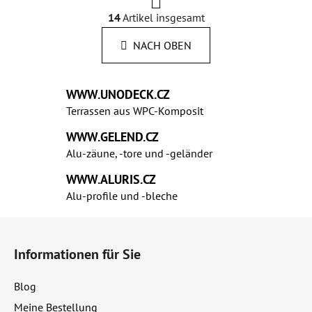
g
i
14
Artikel insgesamt
S
n
t
i
NACH OBEN
e
e
u
r
u
e
WWW.UNODECK.CZ
n
r
g
Terrassen aus WPC‑Komposit
e
l
WWW.GELEND.CZ
e
Alu-zäune, -tore und -geländer
m
e
WWW.ALURIS.CZ
n
Alu-profile und ‑bleche
t
F
e
d
u
Informationen für Sie
e
ß
r
z
L
Blog
e
i
Meine Bestellung