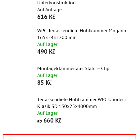
Unterkonstruktion
Auf Anfrage
616 Kč
WPC-Terrassendiele Hohlkammer Mogano
165×24×2200 mm
Auf Lager
490 Kč
Montageklammer aus Stahl – Clip
Auf Lager
85 Kč
Terrassendiele Hohlkammer WPC Unodeck
Klasik 3D 150x25x4000mm
Auf Lager
660 Kč
ab
P