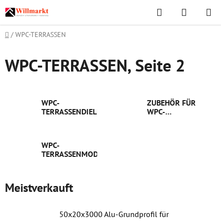
Zum
Suchen
WAREN
Inhalt
springen
Startseite
/
WPC-TERRASSEN
WPC-TERRASSEN
, Seite 2
WPC-
ZUBEHÖR FÜR
TERRASSENDIELEN
WPC-
TERRASSEN
WPC-
TERRASSENMODULE
Meistverkauft
50x20x3000 Alu-Grundprofil für